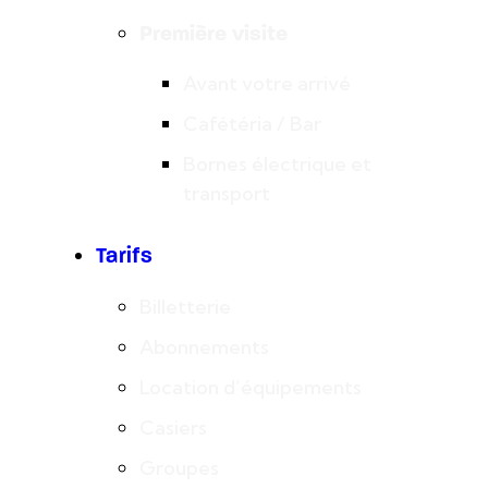
Première visite
Avant votre arrivé
Cafétéria / Bar
Bornes électrique et
transport
Tarifs
Billetterie
Abonnements
Location d’équipements
Casiers
Groupes