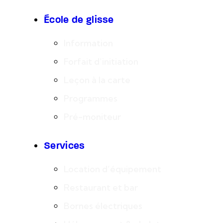
École de glisse
Information
Forfait d’initiation
Leçon à la carte
Programmes
Pré-moniteur
Services
Location d’équipement
Restaurant et bar
Bornes électriques