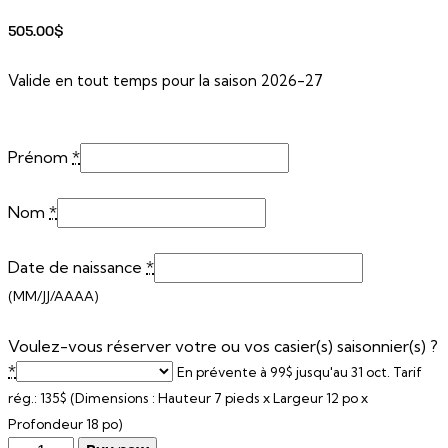
505.00
$
Valide en tout temps pour la saison 2026-27
Prénom
*
Nom
*
Date de naissance
*
(MM/JJ/AAAA)
Voulez-vous réserver votre ou vos casier(s) saisonnier(s) ?
*
En prévente à 99$ jusqu'au 31 oct. Tarif
rég.: 135$ (Dimensions : Hauteur 7 pieds x Largeur 12 po x
Profondeur 18 po)