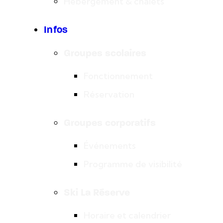
Hébergement & chalets
Infos
Groupes scolaires
Fonctionnement
Réservation
Groupes corporatifs
Événements
Programme de visibilité
Ski La Réserve
Horaire et calendrier