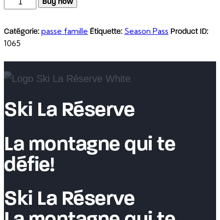
quantité
Buy now
de
Individuel
passe famille
Season Pass
Catégorie:
Étiquette:
Product ID:
illimité
1065
-
Étudiant
(13
à
25
Ski La Réserve
ans)
La montagne qui te
défie!
Ski La Réserve
La montagne qui te