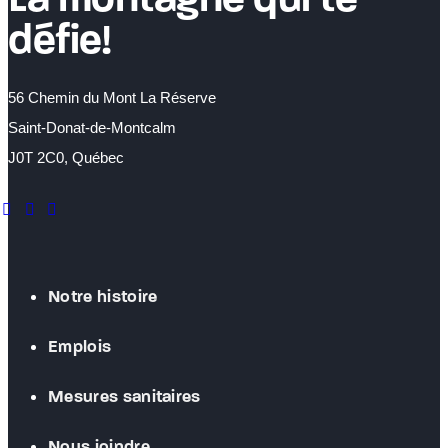
défie!
56 Chemin du Mont La Réserve
Saint-Donat-de-Montcalm
J0T 2C0, Québec
facebook
instagram
youtube
Notre histoire
Emplois
Mesures sanitaires
Nous joindre