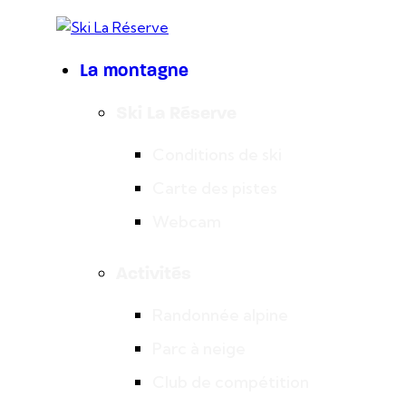
La montagne
Ski La Réserve
Conditions de ski
Carte des pistes
Webcam
Activités
Randonnée alpine
Parc à neige
Club de compétition