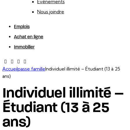
Événements
Nous joindre
Emplois
Achat en ligne
Immobilier
facebook-
twitter-
dribble-
instagram
1
new
new
Accueil
passe famille
Individuel illimité – Étudiant (13 à 25
ans)
Individuel illimité –
Étudiant (13 à 25
ans)