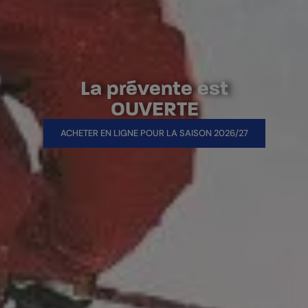
L
a
p
r
é
v
e
n
t
e
e
s
t
O
U
V
E
R
T
E
ACHETER EN LIGNE POUR LA SAISON 2026/27