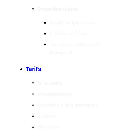
Première visite
Avant votre arrivé
Cafétéria / Bar
Bornes électrique et
transport
Tarifs
Billetterie
Abonnements
Location d’équipements
Casiers
Groupes