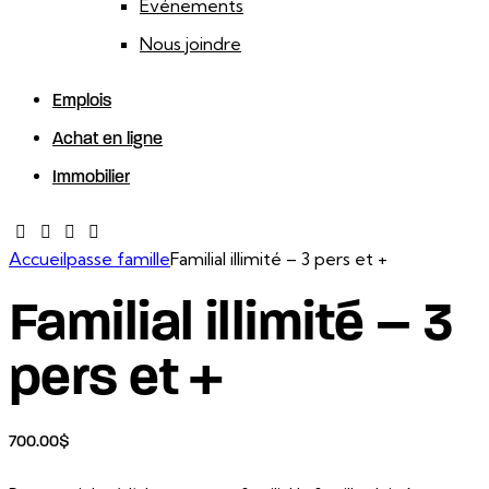
Événements
Nous joindre
Emplois
Achat en ligne
Immobilier
facebook-
twitter-
dribble-
instagram
1
new
new
Accueil
passe famille
Familial illimité – 3 pers et +
Familial illimité – 3
pers et +
700.00
$