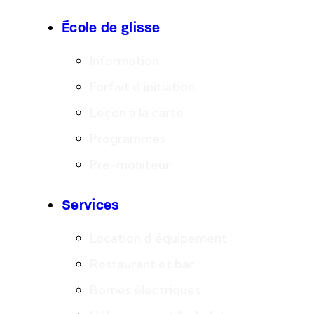
École de glisse
Information
Forfait d’initiation
Leçon à la carte
Programmes
Pré-moniteur
Services
Location d’équipement
Restaurant et bar
Bornes électriques