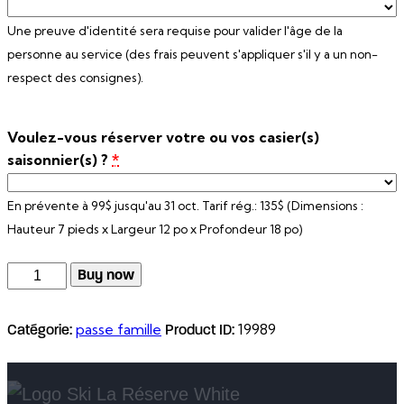
Une preuve d'identité sera requise pour valider l'âge de la
personne au service (des frais peuvent s'appliquer s'il y a un non-
respect des consignes).
Voulez-vous réserver votre ou vos casier(s)
saisonnier(s) ?
*
En prévente à 99$ jusqu'au 31 oct. Tarif rég.: 135$ (Dimensions :
Hauteur 7 pieds x Largeur 12 po x Profondeur 18 po)
quantité
Buy now
de
Familial
passe famille
19989
Catégorie:
Product ID:
illimité
–
3