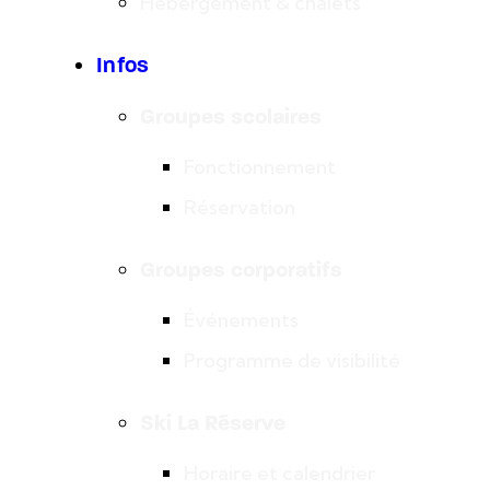
Hébergement & chalets
Infos
Groupes scolaires
Fonctionnement
Réservation
Groupes corporatifs
Événements
Programme de visibilité
Ski La Réserve
Horaire et calendrier