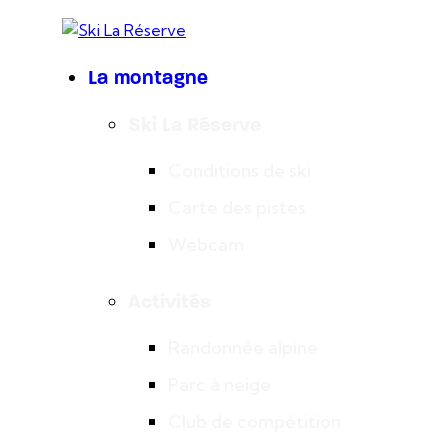
La montagne
Ski La Réserve
Conditions de ski
Carte des pistes
Webcam
Activités
Randonnée alpine
Parc à neige
Club de compétition