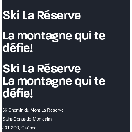
pers
et
Ski La Réserve
+
La montagne qui te
défie!
Ski La Réserve
La montagne qui te
défie!
56 Chemin du Mont La Réserve
Saint-Donat-de-Montcalm
J0T 2C0, Québec