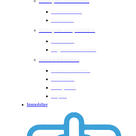
Groupes scolaires
Fonctionnement
Réservation
Groupes corporatifs
Événements
Programme de visibilité
Ski La Réserve
Horaire et calendrier
Événements
Nous joindre
Emplois
Immobilier