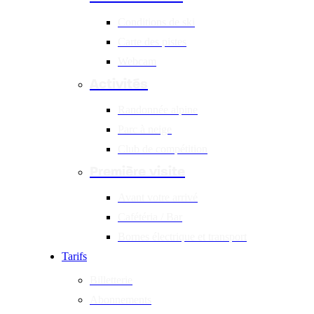
Conditions de ski
Carte des pistes
Webcam
Activités
Randonnée alpine
Parc à neige
Club de compétition
Première visite
Avant votre arrivé
Cafétéria / Bar
Bornes électrique et transport
Tarifs
Billetterie
Abonnements