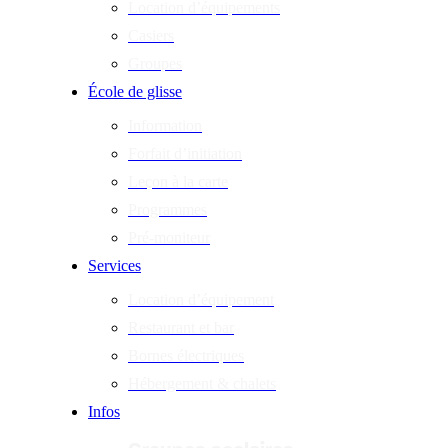
Location d’équipements
Casiers
Groupes
École de glisse
Information
Forfait d’initiation
Leçon à la carte
Programmes
Pré-moniteur
Services
Location d’équipement
Restaurant et bar
Bornes électriques
Hébergement & chalets
Infos